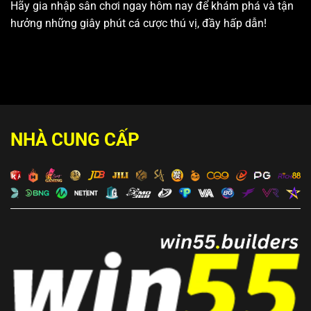
Hãy gia nhập sân chơi ngay hôm nay để khám phá và tận
hưởng những giây phút cá cược thú vị, đầy hấp dẫn!
NHÀ CUNG CẤP