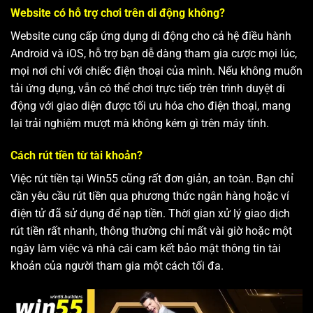
Website có hỗ trợ chơi trên di động không?
Website cung cấp ứng dụng di động cho cả hệ điều hành
Android và iOS, hỗ trợ bạn dễ dàng tham gia cược mọi lúc,
mọi nơi chỉ với chiếc điện thoại của mình. Nếu không muốn
tải ứng dụng, vẫn có thể chơi trực tiếp trên trình duyệt di
động với giao diện được tối ưu hóa cho điện thoại, mang
lại trải nghiệm mượt mà không kém gì trên máy tính.
Cách rút tiền từ tài khoản?
Việc rút tiền tại Win55 cũng rất đơn giản, an toàn. Bạn chỉ
cần yêu cầu rút tiền qua phương thức ngân hàng hoặc ví
điện tử đã sử dụng để nạp tiền. Thời gian xử lý giao dịch
rút tiền rất nhanh, thông thường chỉ mất vài giờ hoặc một
ngày làm việc và nhà cái cam kết bảo mật thông tin tài
khoản của người tham gia một cách tối đa.