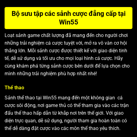
Bộ sưu tập các sảnh cược đẳng cấp tại
Win55
Loạt sảnh game chất lượng đã mang đến cho người chơi
những trải nghiệm cá cược tuyệt vời, mở ra vô vàn cơ hội
thắng lớn. Mỗi sảnh cược được thiết kế với giao diện tinh
tế, dễ sử dụng và tối ưu cho mọi loại hình cá cược. Hãy
cùng khám phá từng sảnh cược bên dưới để lựa chọn cho
mình những trải nghiệm phù hợp nhất nhé!
Thể thao
Sảnh thể thao tại Win55 mang đến một không gian cá
cược sôi động, nơi game thủ có thể tham gia vào các trận
đấu thể thao hấp dẫn từ khắp nơi trên thế giới. Với giao
diện trực quan, dễ sử dụng, người tham gia hoàn toàn có
thể dễ dàng đặt cược vào các môn thể thao yêu thích.