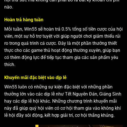
nào.
Hoàn trả hàng tuần
Mỗi tuần, Win55 sẽ hoàn trả 0.5% tổng số tiền cược của hội
viên, một sự hỗ trợ tuyệt vời giúp người chơi giảm thiểu rủi
ro trong quá trình cá cược. Đây là một phần thưởng thiết
thực cho các game thủ hoạt động thường xuyên, giúp bạn
có thêm động lực để tiếp tục tham gia các sản phẩm yêu
thích.
Khuyến mãi đặc biệt vào dịp lễ
Win55 luôn có những sự kiện đặc biệt với những phần
thưởng lớn vào các dịp lễ như Tết Nguyên Đán, Giáng Sinh
hay các dịp lễ hội khác. Những chương trình khuyến mãi
này đã giúp quý hội viên có cơ hội tham gia vào không khí
lễ hội đầy sôi động, kết hợp giải trí, cơ hội thắng khủng.