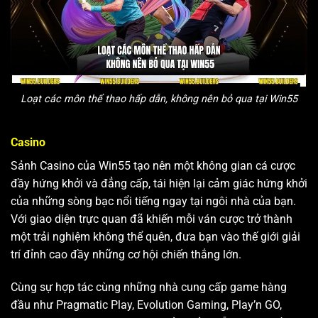
Loạt các môn thể thao hấp dẫn, không nên bỏ qua tại Win55
Casino
Sảnh Casino của Win55 tạo nên một không gian cá cược
đầy hứng khởi và đẳng cấp, tái hiện lại cảm giác hứng khởi
của những sòng bạc nổi tiếng ngay tại ngôi nhà của bạn.
Với giao diện trực quan đã khiến mỗi ván cược trở thành
một trải nghiệm không thể quên, đưa bạn vào thế giới giải
trí đỉnh cao đầy những cơ hội chiến thắng lớn.
Cùng sự hợp tác cùng những nhà cung cấp game hàng
đầu như Pragmatic Play, Evolution Gaming, Play’n GO,