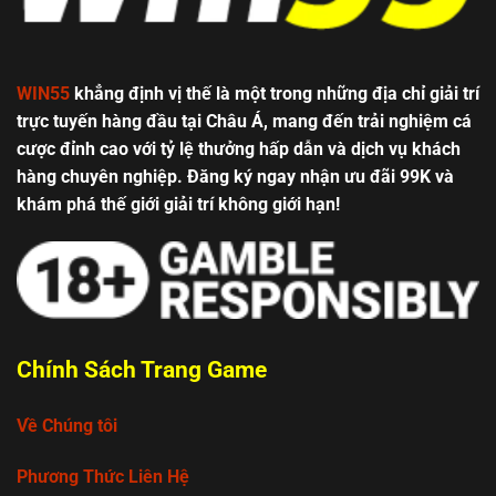
WIN55
khẳng định vị thế là một trong những địa chỉ giải trí
trực tuyến hàng đầu tại Châu Á, mang đến trải nghiệm cá
cược đỉnh cao với tỷ lệ thưởng hấp dẫn và dịch vụ khách
hàng chuyên nghiệp. Đăng ký ngay nhận ưu đãi 99K và
khám phá thế giới giải trí không giới hạn!
Chính Sách Trang Game
Về Chúng tôi
Phương Thức Liên Hệ