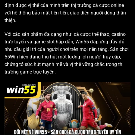
định được vị thế của mình trên thị trường cá cược online
với hệ thống bảo mật tiên tiến, giao diện người dùng thân
thiện.
Với các sản phẩm đa dạng như: cá cược thể thao, casino
trực tuyến và game slot hấp dẫn, Win55 đáp ứng đầy đủ
nhu cầu giải trí của người chơi trên mọi nền tảng. Sân chơi
55Win hiện đang thu hút một lượng lớn người truy cập,
chứng tỏ sức hút mạnh mẽ và vị thế vững chắc trong thị
trường game trực tuyến.