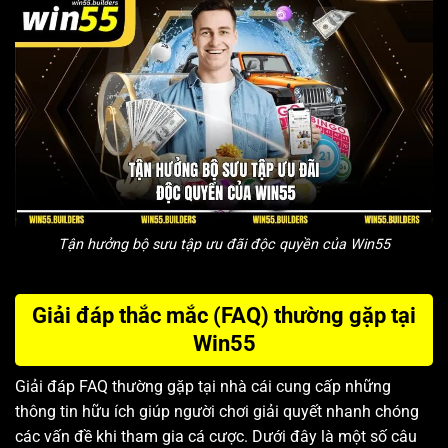
Tận hưởng bộ sưu tập ưu đãi độc quyền của Win55
Giải đáp thắc mắc (FAQ) thường gặp tại
Win55
Giải đáp FAQ thường gặp tại nhà cái cung cấp những
thông tin hữu ích giúp người chơi giải quyết nhanh chóng
các vấn đề khi tham gia cá cược. Dưới đây là một số câu