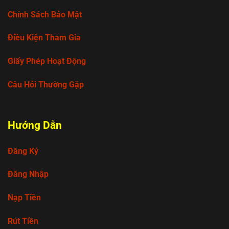
Chính Sách Bảo Mật
Điều Kiện Tham Gia
Giấy Phép Hoạt Động
Câu Hỏi Thường Gặp
Hướng Dẫn
Đăng Ký
Đăng Nhập
Nạp Tiền
Rút Tiền