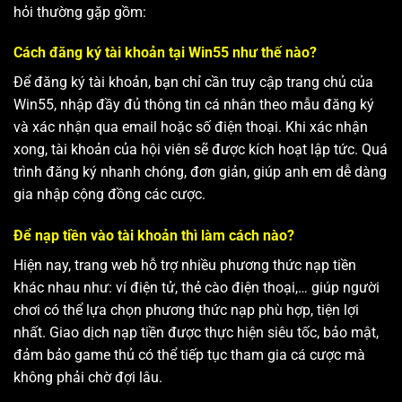
hỏi thường gặp gồm:
Cách đăng ký tài khoản tại Win55 như thế nào?
Để đăng ký tài khoản, bạn chỉ cần truy cập trang chủ của
Win55, nhập đầy đủ thông tin cá nhân theo mẫu đăng ký
và xác nhận qua email hoặc số điện thoại. Khi xác nhận
xong, tài khoản của hội viên sẽ được kích hoạt lập tức. Quá
trình đăng ký nhanh chóng, đơn giản, giúp anh em dễ dàng
gia nhập cộng đồng các cược.
Để nạp tiền vào tài khoản thì làm cách nào?
Hiện nay, trang web hỗ trợ nhiều phương thức nạp tiền
khác nhau như: ví điện tử, thẻ cào điện thoại,… giúp người
chơi có thể lựa chọn phương thức nạp phù hợp, tiện lợi
nhất. Giao dịch nạp tiền được thực hiện siêu tốc, bảo mật,
đảm bảo game thủ có thể tiếp tục tham gia cá cược mà
không phải chờ đợi lâu.