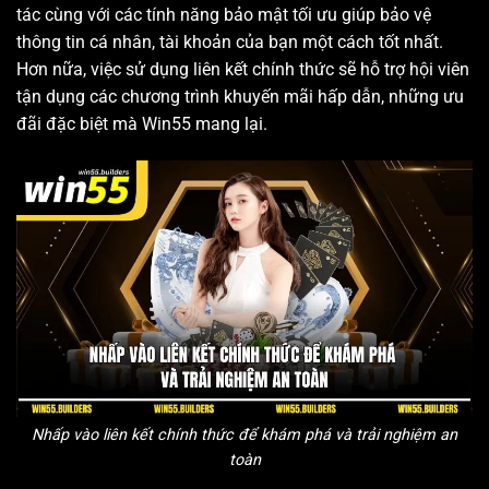
tác cùng với các tính năng bảo mật tối ưu giúp bảo vệ
thông tin cá nhân, tài khoản của bạn một cách tốt nhất.
Hơn nữa, việc sử dụng liên kết chính thức sẽ hỗ trợ hội viên
tận dụng các chương trình khuyến mãi hấp dẫn, những ưu
đãi đặc biệt mà Win55 mang lại.
Nhấp vào liên kết chính thức để khám phá và trải nghiệm an
toàn