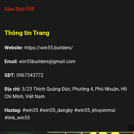
Giao Dịch P2P
Thông tin Trang
Website:
https://win55.builders/
Email:
win55builders@gmail.com
SĐT:
0967343772
Địa chỉ:
3/23 Thích Quảng Đức, Phường 4, Phú Nhuận, Hồ
Chí Minh, Việt Nam
Hastag:
#win55 #win55_dangky #win55_khuyenmai
#link_win55