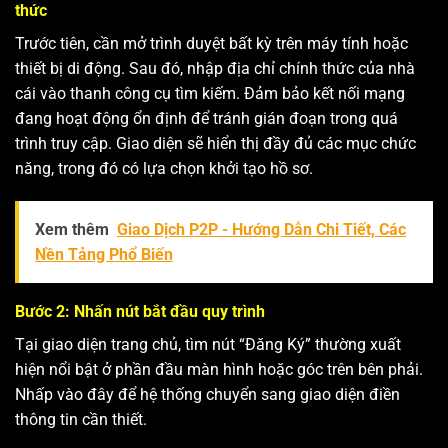
thức
Trước tiên, cần mở trình duyệt bất kỳ trên máy tính hoặc
thiết bị di động. Sau đó, nhập địa chỉ chính thức của nhà
cái vào thanh công cụ tìm kiếm. Đảm bảo kết nối mạng
đang hoạt động ổn định để tránh gián đoạn trong quá
trình truy cập. Giao diện sẽ hiển thị đầy đủ các mục chức
năng, trong đó có lựa chọn khởi tạo hồ sơ.
Xem thêm
Giao Dịch P2P - Hướng Dẫn Chi Tiết, Các
Nền Tảng Phổ Biến
Bước 2: Nhấn nút bắt đầu quy trình
Tại giao diện trang chủ, tìm nút “Đăng Ký” thường xuất
hiện nổi bật ở phần đầu màn hình hoặc góc trên bên phải.
Nhấp vào đây để hệ thống chuyển sang giao diện điền
thông tin cần thiết.