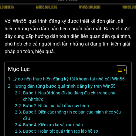
Với Win55, quá trình đăng ký được thiết kế đơn giản, dễ
hiểu nhưng vẫn đảm bảo tiêu chuẩn bảo mật. Bài viết dưới
đây cung cấp hướng dẫn toàn diện liên quan đến quá trình,
phù hợp cho cả người mới lẫn những ai đang tìm kiếm giải
pháp an toàn, hiệu quả.
Mục Lục
Lý do nên thực hiện đăng ký tài khoản tại nhà cái Win55
Hướng dẫn từng bước quá trình đăng ký trên Win55
Bước 1: Người dùng đi vào đúng địa chỉ trang chủ
chính thức
Bước 2: Nhấn nút bắt đầu quy trình
Bước 3: Điền các thông tin cơ bản của mình theo yêu
cầu
Bước 4: Kiểm tra lại và xác nhận
Bước 5: Hoàn tất quá trình tạo lập hồ sơ