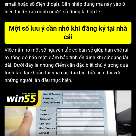
email hoặc số điện thoại). Cần nhập đúng mã này vào ô
hiển thị để xác minh người sử dụng là hợp lệ.
Một số lưu ý cần nhớ khi đăng ký tại nhà
cái
Việc nắm rõ một số nguyên tắc cơ bản sẽ giúp hạn chế rủi
ro, tăng độ bảo mật, đảm bảo tính ổn định khi sử dụng lâu
dài. Dưới đây là những điểm cần đặc biệt chú ý trong quá
trình tạo tài khoản tại nhà cái, đặc biệt hữu ích đối với
những người lần đầu thực hiện.