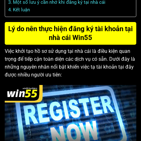
Một số lưu ý cần nhớ khi đăng ký tại nhà cái
Kết luận
Lý do nên thực hiện đăng ký tài khoản tại
nhà cái Win55
Việc khởi tạo hồ sơ sử dụng tại nhà cái là điều kiện quan
trọng để tiếp cận toàn diện các dịch vụ có sẵn. Dưới đây là
những nguyên nhân nổi bật khiến việc tạ tài khoản tại đây
được nhiều người ưu tiên: