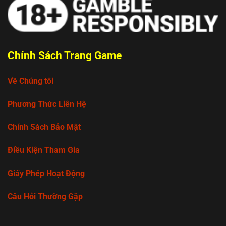
Chính Sách Trang Game
Về Chúng tôi
Phương Thức Liên Hệ
Chính Sách Bảo Mật
Điều Kiện Tham Gia
Giấy Phép Hoạt Động
Câu Hỏi Thường Gặp